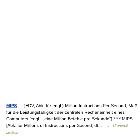
MIPS
— 〈EDV; Abk. für engl.〉 Million Instructions Per Second, Maß
für die Leistungsfähigkeit der zentralen Recheneinheit eines
Computers [engl., „eine Million Befehle pro Sekunde“] * * * MIPS
[Abk. für Millions of Instructions per Second, dt.… …
Universal-
Lexikon