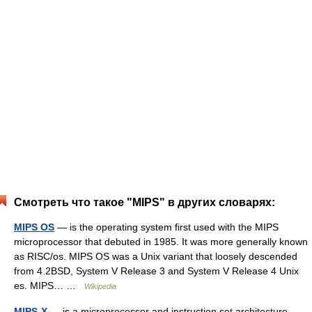
Смотреть что такое "MIPS" в других словарях:
MIPS OS
— is the operating system first used with the MIPS
microprocessor that debuted in 1985. It was more generally known
as RISC/os. MIPS OS was a Unix variant that loosely descended
from 4.2BSD, System V Release 3 and System V Release 4 Unix
es. MIPS… …
Wikipedia
MIPS-X
— is a microprocessor and instruction set architecture