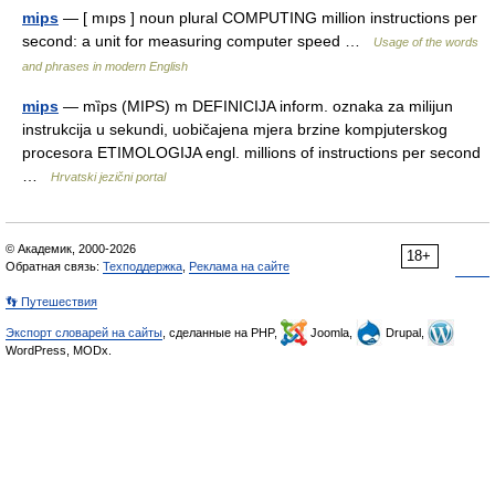
mips
— [ mıps ] noun plural COMPUTING million instructions per
second: a unit for measuring computer speed …
Usage of the words
and phrases in modern English
mips
— mȉps (MIPS) m DEFINICIJA inform. oznaka za milijun
instrukcija u sekundi, uobičajena mjera brzine kompjuterskog
procesora ETIMOLOGIJA engl. millions of instructions per second
…
Hrvatski jezični portal
© Академик, 2000-2026
18+
Обратная связь:
Техподдержка
,
Реклама на сайте
👣 Путешествия
Экспорт словарей на сайты
, сделанные на PHP,
Joomla,
Drupal,
WordPress, MODx.